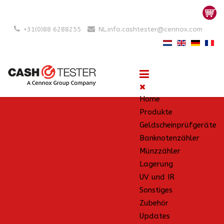
+31(0)88 6288255
NL.info.cashtester@cennox.com
Home
Produkte
Geldscheinprüfgeräte
Banknotenzähler
Münzzähler
Lagerung
UV und IR
Sonstiges
Zubehör
Updates