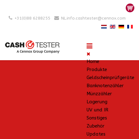
+31(0)88 6288255
NL.info.cashtester@cennox.com
Home
Produkte
Geldscheinprüfgeräte
Banknotenzähler
Münzzähler
Lagerung
UV und IR
Sonstiges
Zubehör
Updates