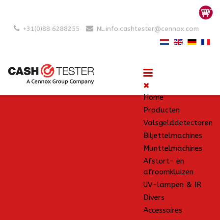
+31(0)88 6288255
NL.info.cashtester@cennox.com
Home
Producten
Valsgelddetectoren
Biljettelmachines
Munttelmachines
Afstort- en
afroomkluizen
UV-lampen & IR
Divers
Accessoires