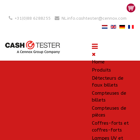
+31(0)88 6288255
NL.info.cashtester@cennox.com
Home
Produits
Détecteurs de
faux billets
Compteuses de
billets
Compteuses de
pièces
Coffres-forts et
coffres-forts
Lampes UV et